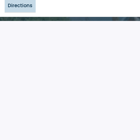
Directions
ATKV
ATKV as ontwikkelingsvennoot
Gerugsteun deur die ATKV het ons toegang tot keur eiendomme.
Lees Meer
Onrusrivier Negester
Negester
PO Box 490
Onrusrivier, 7201
Bemarking | Marketing:
028 316 3661 / 081 534 5604
Epos | Email:
ElmarV@negester.co.za
Quicklinks | Kortpad