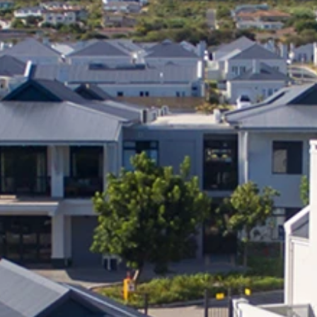
Klein-Kariba
Wie Is Ons
Covid-19-kennisgewing
English