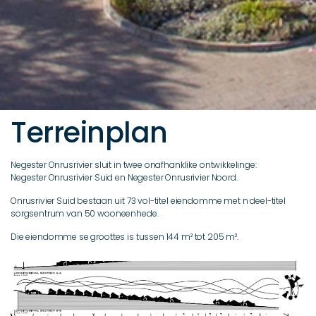
Terreinplan
Negester Onrusrivier sluit in twee onafhanklike ontwikkelinge:
Negester Onrusrivier Suid en Negester Onrusrivier Noord.
Onrusrivier Suid bestaan uit 73 vol-titel eiendomme met n deel-titel
sorgsentrum van 50 wooneenhede.
Die eiendomme se groottes is tussen 144 m² tot 205 m².