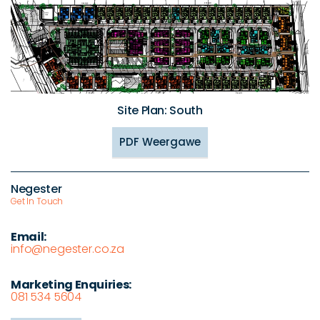
Site Plan: South
PDF Weergawe
Negester
Get In Touch
Email:
info@negester.co.za
Marketing Enquiries:
081 534 5604