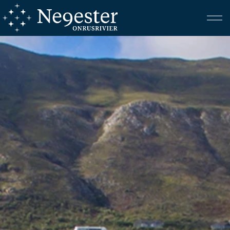
Ligging
Eiendomme
Terreinplan
Galery
Gemeenskap
Kontak Ons